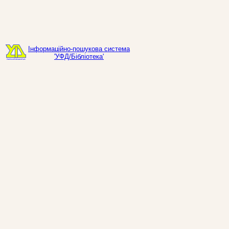
Інформаційно-пошукова система
'УФД/Бібліотека'