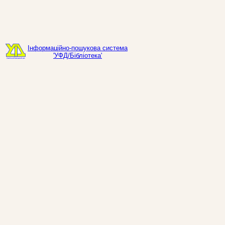
Інформаційно-пошукова система
'УФД/Бібліотека'