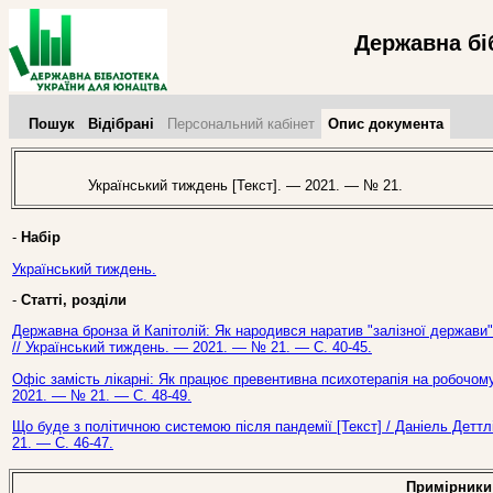
Державна бі
Пошук
Відібрані
Персональний кабінет
Опис документа
Український тиждень [Текст]. — 2021. — № 21.
-
Набір
Український тиждень.
-
Статті, розділи
Державна бронза й Капітолій: Як народився наратив "залізної держави" в
// Український тиждень. — 2021. — № 21. — С. 40-45.
Офіс замість лікарні: Як працює превентивна психотерапія на робочому 
2021. — № 21. — С. 48-49.
Що буде з політичною системою після пандемії [Текст] / Даніель Деттл
21. — С. 46-47.
Примірники