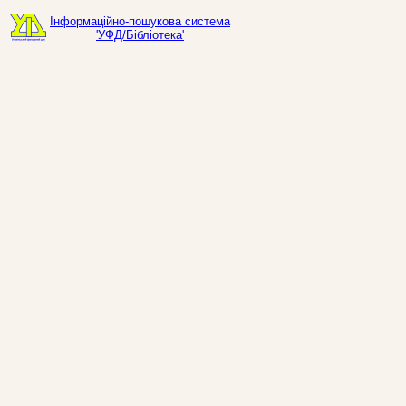
Інформаційно-пошукова система
'УФД/Бібліотека'