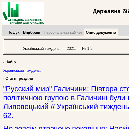
Державна бі
Пошук
Відібрані
Персональний кабінет
Опис документа
Український тиждень. — 2021. — № 1-3.
-
Набір
Український тиждень.
-
Статті, розділи
"Русский мир" Галичини: Півтора с
політичною групою в Галичині були
Липовецький // Український тиждень
62.
Не зовсім втрачене покоління: Наск