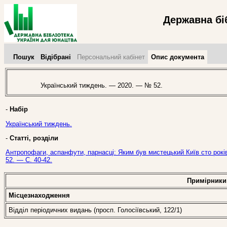
Державна бі
Пошук
Відібрані
Персональний кабінет
Опис документа
Український тиждень. — 2020. — № 52.
-
Набір
Український тиждень.
-
Статті, розділи
Антропофаги, аспанфути, парнасці: Яким був мистецький Київ сто рокі
52. — С. 40-42.
Примірники
Місцезнаходження
Відділ періодичних видань (просп. Голосіївський, 122/1)