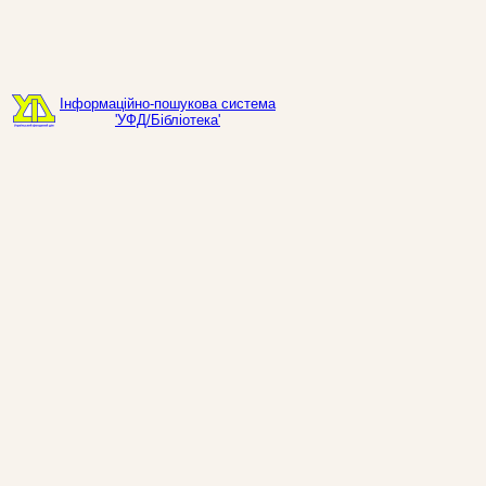
Інформаційно-пошукова система
'УФД/Бібліотека'