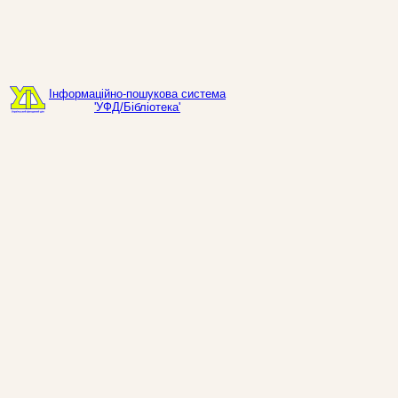
Інформаційно-пошукова система
'УФД/Бібліотека'