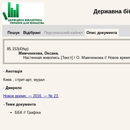
Державна бі
Пошук
Відібрані
Персональний кабінет
Опис документа
85.153(4Укр)
Мамченкова, Оксана.
Настенная живопись [Текст] / О. Мамченкова // Новое время
-
Анотація
Киев , стрит-арт, мурал
-
Джерело
Новое время. — 2016. — № 23.
-
Теми документа
ББК // Графіка