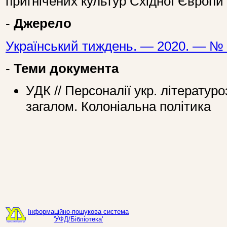
пригнічених культур Східної Європи
-
Джерело
Український тиждень. — 2020. — № 
-
Теми документа
УДК // Персоналії укр. літератур
загалом. Колоніальна політика
Інформаційно-пошукова система
'УФД/Бібліотека'