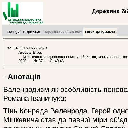
Державна бі
Пошук
Відібрані
Персональний кабінет
Опис документа
821.161.2.09(092):325.3
Агєєва, Віра.
Ідентичність підпорядкованих: двійництво, маскування і "зра
2020. — № 37. — С. 40-43.
-
Анотація
Валенродизм як особливість поневол
Романа Іваничука;
Тінь Конрада Валенрода. Герой од
Міцкевича став до певної міри об‘є