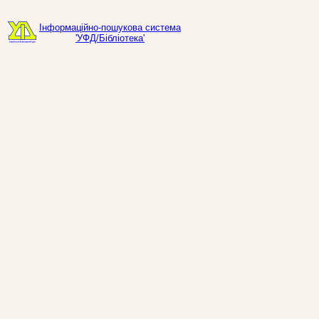
Інформаційно-пошукова система
'УФД/Бібліотека'