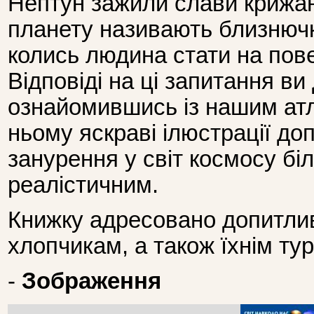
Нептун зажили слави крижани
планету називають близнюч
колись людина стати на по
Відповіді на ці запитання ви
ознайомившись із нашим атл
ньому яскраві ілюстрації д
занурення у світ космосу бі
реалістичним.
Книжку адресовано допитлив
хлопчикам, а також їхнім ту
-
Зображення