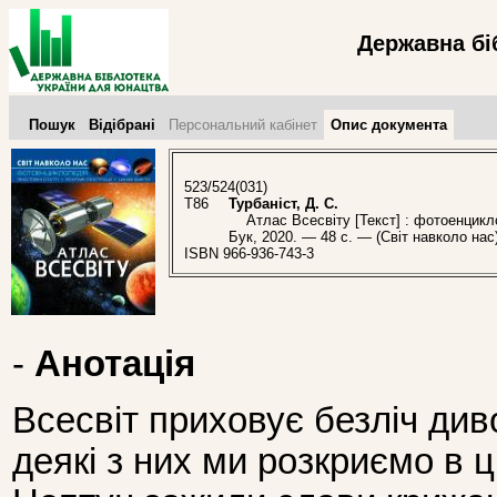
Державна бі
Пошук
Відібрані
Персональний кабінет
Опис документа
523/524(031)
Т86
Турбаніст, Д. С.
Атлас Всесвіту [Текст] : фотоенциклоп
Бук, 2020. — 48 с. — (Світ навколо нас)
ISBN 966-936-743-3
-
Анотація
Всесвіт приховує безліч ди
деякі з них ми розкриємо в ц