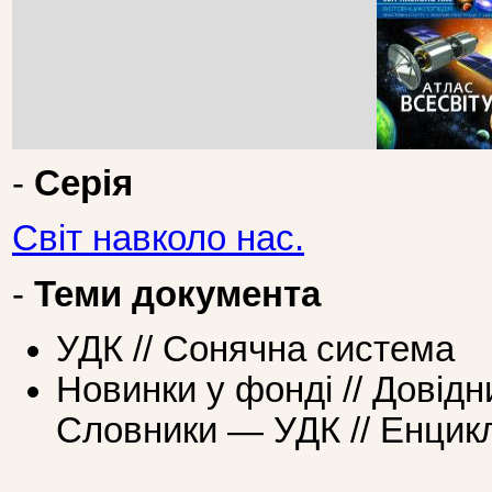
-
Серія
Світ навколо нас.
-
Теми документа
УДК // Сонячна система
Новинки у фонді // Довідн
Словники — УДК // Енцикл