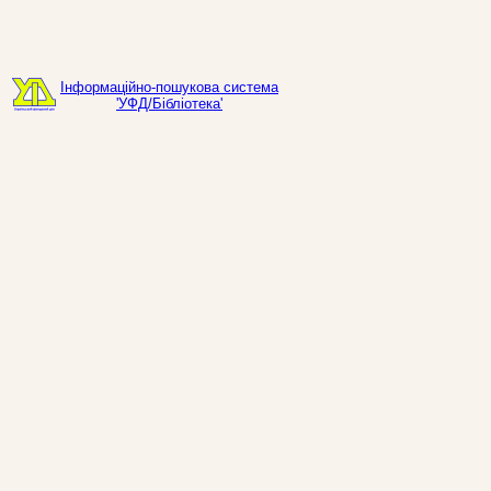
Інформаційно-пошукова система
'УФД/Бібліотека'