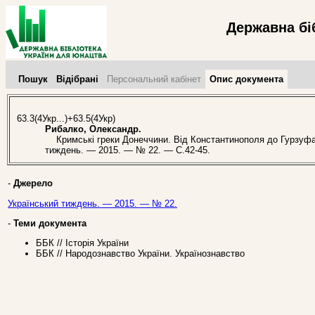
Державна бі
Пошук
Відібрані
Персональний кабінет
Опис документа
63.3(4Укр...)+63.5(4Укр)
Рибалко, Олександр.
Кримські греки Донеччини. Від Константинополя до Гурзуфа [
тиждень. — 2015. — № 22. — С.42-45.
-
Джерело
Український тиждень. — 2015. — № 22.
-
Теми документа
ББК // Історія України
ББК // Народознавство України. Українознавство