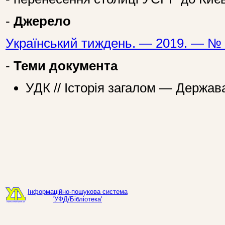
-
Джерело
Український тиждень. — 2019. — № 
-
Теми документа
УДК // Історія загалом — Держав
Інформаційно-пошукова система
'УФД/Бібліотека'