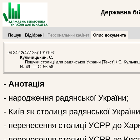
Державна бі
Пошук
Відібрані
Персональний кабінет
Опис документа
94:342.2(477-25)"191/193"
Кульчицький, С.
Пошуки столиці для радянської України [Текст] / С. Кульчиц
№ 49. — С. 56-58.
-
Анотація
- народження радянської України;
- Київ як столиця радянської України
- перенесення столиці УСРР до Хар
- перенесення столиці УСРР до Киє