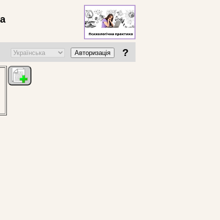
ва
?
Авторизація