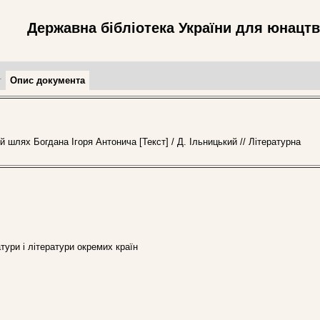
Державна бібліотека України для юнацт
т
Опис документа
 шлях Богдана Ігоря Антонича [Текст] / Д. Ільницький // Літературна
ратури і літератури окремих країн