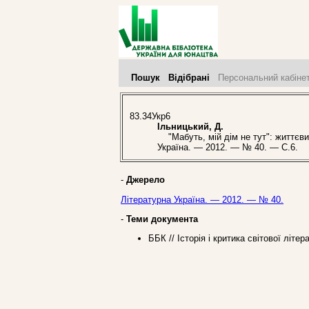
Пошук
Відібрані
Персональний кабіне
83.34Укр6
Ільницький, Д.
"Мабуть, мій дім не тут": життєвий
Україна. — 2012. — № 40. — С.6.
-
Джерело
Літературна Україна. — 2012. — № 40.
-
Теми документа
ББК // Історія і критика світової літе