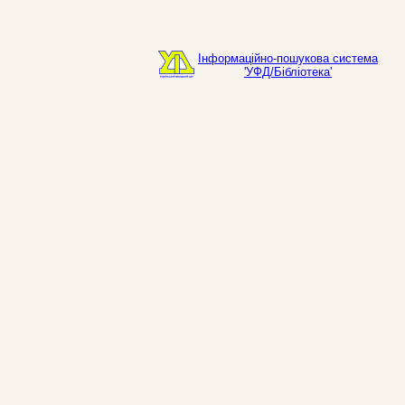
Інформаційно-пошукова система
'УФД/Бібліотека'