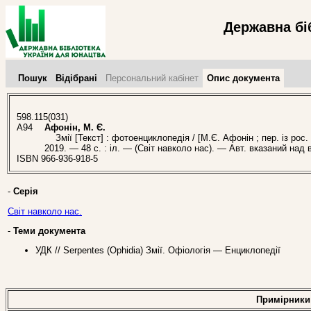
Державна бі
Пошук
Відібрані
Персональний кабінет
Опис документа
598.115(031)
А94
Афонін, М. Є.
Змії [Текст] : фотоенциклопедія / [М.Є. Афонін ; пер. із рос. 
2019. — 48 с. : іл. — (Світ навколо нас). — Авт. вказаний над 
ISBN 966-936-918-5
-
Серія
Світ навколо нас.
-
Теми документа
УДК // Serpentes (Ophidia) Змії. Офіологія — Енциклопедії
Примірники