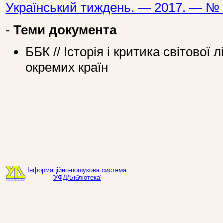
Український тиждень. — 2017. — № 
-
Теми документа
ББК // Історія і критика світової 
окремих країн
Інформаційно-пошукова система
'УФД/Бібліотека'