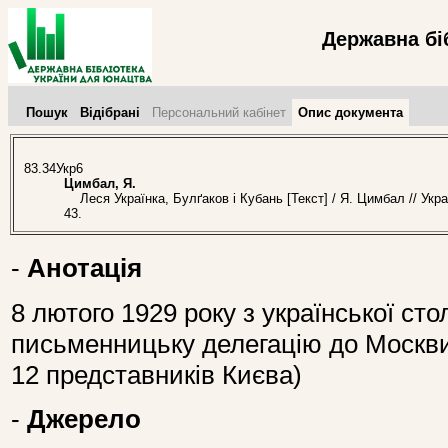
Державна бі
Пошук
Відібрані
Персональний кабінет
Опис документа
83.34Укр6
Цимбал, Я.
Леся Українка, Булґаков і Кубань [Текст] / Я. Цимбал // Укр
43.
-
Анотація
8 лютого 1929 року з української ст
письменницьку делегацію до Москви 
12 представників Києва)
-
Джерело