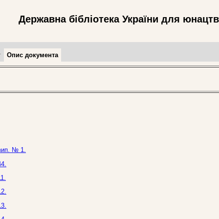
Державна бібліотека України для юнацт
т
Опис документа
вип. № 1.
4.
1.
2.
3.