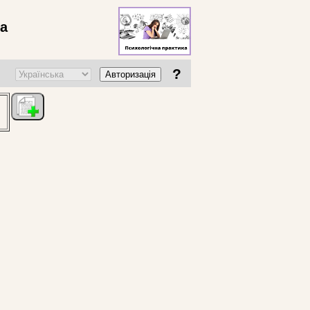
ва
?
Авторизація