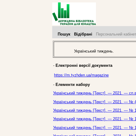
Пошук
Відібрані
Персональний кабіне
Український тиждень.
-
Електронні версії документа
https://m.tyzhden.ua/magazine
-
Елементи набору
Український тиждень [Текст]. — 2021. — сп.
Український тиждень [Текст]. — 2021. — № 4
Український тиждень [Текст]. — 2021. — № 1
Український тиждень [Текст]. — 2021. — № 1
Український тиждень [Текст]. — 2021. — № 1