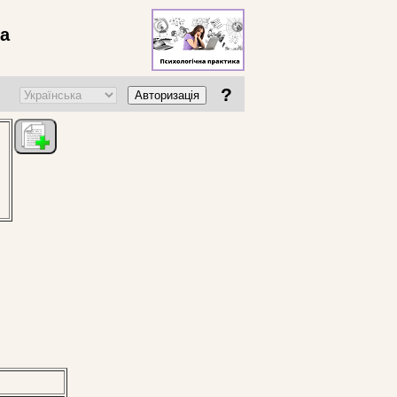
ва
?
Авторизація