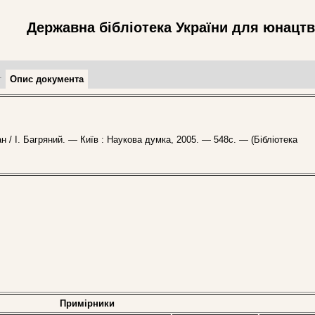
Державна бібліотека України для юнацт
т
Опис документа
/ І. Багряний. — Київ : Наукова думка, 2005. — 548с. — (Бібліотека
Примірники