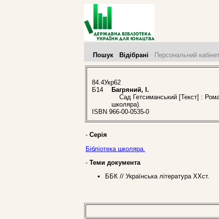
Пошук
Відібрані
Персональний кабіне
84.4Укр62
Б14
Багряний, І.
Сад Гетсиманський [Текст] : Роман 
школяра).
ISBN 966-00-0535-0
-
Серія
Бібліотека школяра.
-
Теми документа
ББК // Українська література ХХст.