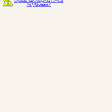
Інформаційно-пошукова система
'УФД/Бібліотека'