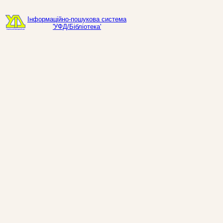
Інформаційно-пошукова система
'УФД/Бібліотека'