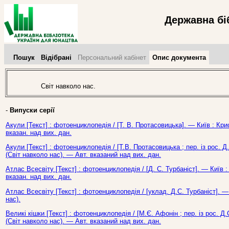
Державна бі
Пошук
Відібрані
Персональний кабінет
Опис документа
Світ навколо нас.
-
Випуски серії
Акули [Текст] : фотоенциклопедія / [Т. В. Протасовицька]. — Київ : Кри
вказан. над вих. дан.
Акули [Текст] : фотоенциклопедія / [Т.В. Протасовицька ; пер. із рос. Д.
(Світ навколо нас). — Авт. вказаний над вих. дан.
Атлас Всесвіту [Текст] : фотоенциклопедія / [Д. С. Турбаніст]. — Київ 
вказан. над вих. дан.
Атлас Всесвіту [Текст] : фотоенциклопедія / [уклад. Д.С. Турбаніст]. — 
нас).
Великі кішки [Текст] : фотоенциклопедія / [М.Є. Афонін ; пер. із рос. Д.
(Світ навколо нас). — Авт. вказаний над вих. дан.