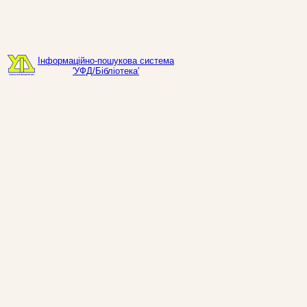
Інформаційно-пошукова система
'УФД/Бібліотека'