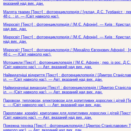
вказаний над вих. дан.
Малята тварин [Текст] : фотоенциклопедія / [уклад. Д.С. Турбаніст ; пер
48 с. : іл. — (Світ навколо нас).
Мікросвіт [Текст] : фотоенциклопедія / [М.Є. Афонін]. — Київ : Кристал
над вих. дан.
Мікросвіт [Текст] : фотоенциклопедія / [М.Є. Афонін]. — Київ : Кристал
над вих. дан.
Мікросвіт [Текст] : фотоенциклопедія / [Михайло Євгенович Афонін] ; [п
48 с. — (Світ навколо нас).
Мотоцикли [Текст] : фотоенциклопедія / [М.Є. Афонін ; пер. із рос. Д.С.
(Світ навколо нас). — Авт. вказаний над вих. дан.
Найвидатніші відкриття [Текст] : фотоенциклопедія / [Дмитро Станіслав
іл. — (Світ навколо нас). — Авт. вказаний над вих. дан.
Найвизначніші винаходи [Текст] : фотоенциклопедія / [Дмитро Станіслав
іл. — (Світ навколо нас). — Авт. вказаний над вих. дан.
Паровози, тепловози, електровози для допитливих дорослих і дітей [Текс
с. — (Світ навколо нас). — Авт. вказаний над вих. дан.
Пароплави, кораблі, криголами для допитливих дорослих і дітей [Текст] 
(Світ навколо нас). — Авт. вказаний над вих. дан.
Пожежна техніка [Текст] : фотоенциклопедія / [Дмитро Станіславович Ту
навколо нас). — Авт. вказаний над вих. дан.