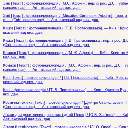
Змії [Текст] : фотоенциклопедія / [М.Є. Афонін ; пер. із рос. Д.С. Турбан
навколо нас). — Авт. вказаний над вих. дан.
Змії [Текст] : фотоенциклопедія / [Михайло Євгенович Афонін] ; [пер. з
с. — (Світ навколо нас). — Авт. вказаний над вих. дан.
Кішки [Текст] : фотоенциклопедія / [Т. В. Протасовицька]. — Київ : Кри
вказаний над вих. дан.
Кішки [Текст] : фотоенциклопедія / [Т.В. Протасовицька ; пер. з рос. Д.
(Світ навколо нас). — Авт. вказаний над вих. дан.
Комахи [Текст] : фотоенциклопедія / [М. Є. Афонін]. — Київ : Кристал 
над вих. дан.
Комахи [Текст] : фотоенциклопедія / [М.Є. Афонін ; пер. із рос. Д.С. Тур
навколо нас). — Авт. вказаний над вих. дан.
Коні [Текст] : фотоенциклопедія / [Т.В. Протасовицька]. — Київ : Криста
вказаний над вих. дан.
Коні : фотоенциклопедія / [Т. В. Протасовицька]. — Київ : Кристал Бук,
вих. дан.
Космічна техніка [Текст] : фотоенциклопедія / [Дмитро Станіславович Ту
(Світ навколо нас). — Авт. вказаний над вих. дан.
Літаки для допитливих дорослих і дітей [Текст] / [О.В. Зав'язкін]. — Ки
Авт. вказаний над вих. дан.
Літаки й гелікоптери [Текст] : фотоенциклопедія / [Л. О. Орел]. — Київ