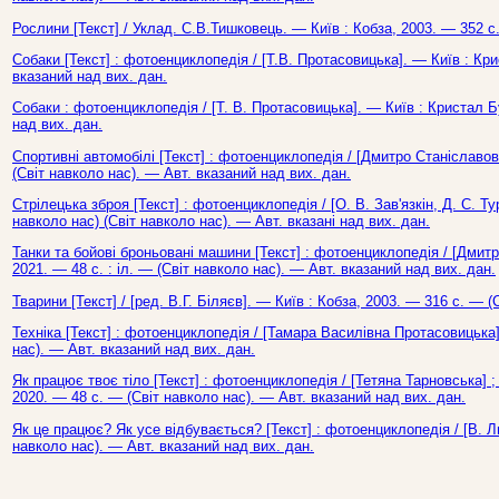
Рослини [Текст] / Уклад. С.В.Тишковець. — Київ : Кобза, 2003. — 352 с.
Собаки [Текст] : фотоенциклопедія / [Т.В. Протасовицька]. — Київ : Кри
вказаний над вих. дан.
Собаки : фотоенциклопедія / [Т. В. Протасовицька]. — Київ : Кристал Б
над вих. дан.
Спортивні автомобілі [Текст] : фотоенциклопедія / [Дмитро Станіславови
(Світ навколо нас). — Авт. вказаний над вих. дан.
Стрілецька зброя [Текст] : фотоенциклопедія / [О. В. Зав'язкін, Д. С. Т
навколо нас) (Світ навколо нас). — Авт. вказані над вих. дан.
Танки та бойові броньовані машини [Текст] : фотоенциклопедія / [Дмитр
2021. — 48 с. : іл. — (Світ навколо нас). — Авт. вказаний над вих. дан.
Тварини [Текст] / [ред. В.Г. Біляєв]. — Київ : Кобза, 2003. — 316 с. — (
Техніка [Текст] : фотоенциклопедія / [Тамара Василівна Протасовицька]
нас). — Авт. вказаний над вих. дан.
Як працює твоє тіло [Текст] : фотоенциклопедія / [Тетяна Тарновська] ; 
2020. — 48 с. — (Світ навколо нас). — Авт. вказаний над вих. дан.
Як це працює? Як усе відбувається? [Текст] : фотоенциклопедія / [В. Л
навколо нас). — Авт. вказаний над вих. дан.