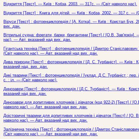
Відкриття [Текст]. — Київ : Кобза, 2003. — 317с. — (Світ навколо нас).
Відкриття [Текст] : Книга для дітей. — Київ : Кобза, 2002. — 317 с. — (
Віруси [Текст] : фотоенциклопедія / [А. Котка]. — Київ : Кристал Бук, 
вих. дан.
Вітрильні судна: фрегати, барки, бригантини [Текст] / [О.В. Зав'язкін].
нас). — Авт. вказаний над вих. дан.
Гігантська техніка [Текст] : фотоенциклопедія / [Дмитро Станіславович 
(Світ навколо нас). — Авт. вказаний над вих. дан.
Дива природи [Текст] : фотоенциклопедія / [Д. С. Турбаніст]. — Київ : 
вказаний над. вих. дан.
Дикі тварини [Текст] : фотоенциклопедія / [уклад. Д.С. Турбаніст ; пер.
с. : іл. — (Світ навколо нас).
Динозаври [Текст] : фотоенциклопедія / [Д.С. Турбаніст]. — Київ : Крис
вказаний над вих. дан.
Динозаври для допитливих хлопчиків і дівчаток (код 922-2) [Текст] / [О.
навколо нас). — Авт. вказаний над вих. дан.
Доісторичні тварини для допитливих хлопчиків і дівчаток [Текст] / [О. В
навколо нас). — Авт. вказаний над вих. дан.
Залізнична техніка [Текст] : фотоенциклопедія / [Дмитро Станіславович 
(Світ навколо нас). — Авт. вказаний над вих. дан.