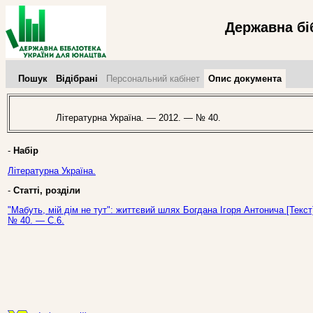
Державна бі
Пошук
Відібрані
Персональний кабінет
Опис документа
Літературна Україна. — 2012. — № 40.
-
Набір
Літературна Україна.
-
Статті, розділи
"Мабуть, мій дім не тут": життєвий шлях Богдана Ігоря Антонича [Текст]
№ 40. — С.6.