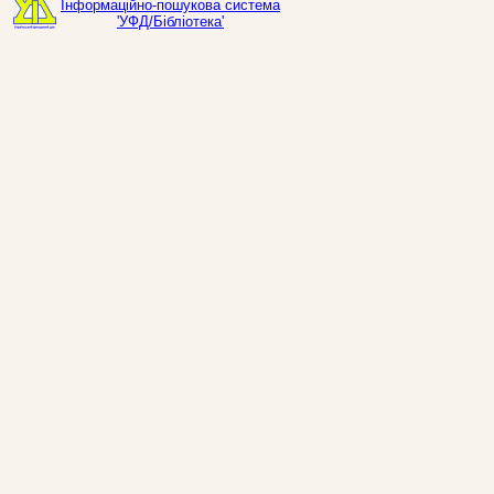
Інформаційно-пошукова система
'УФД/Бібліотека'