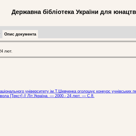
Державна бібліотека України для юнацт
т
Опис документа
4 лют.
Національного університету ім.Т.Шевченка оголошує конкурс учнівських п
ла [Текст] // Літ.Україна. — 2000.- 24 лют. — С.8.