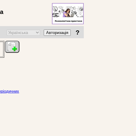
ва
?
Авторизація
еріодичних