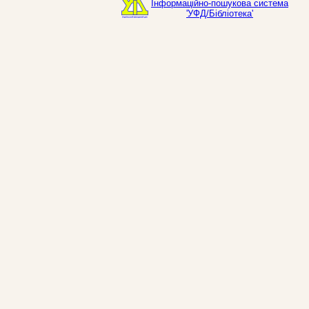
Інформаційно-пошукова система
'УФД/Бібліотека'