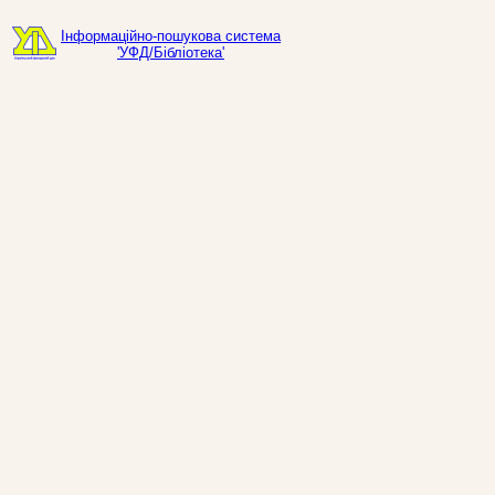
Інформаційно-пошукова система
'УФД/Бібліотека'