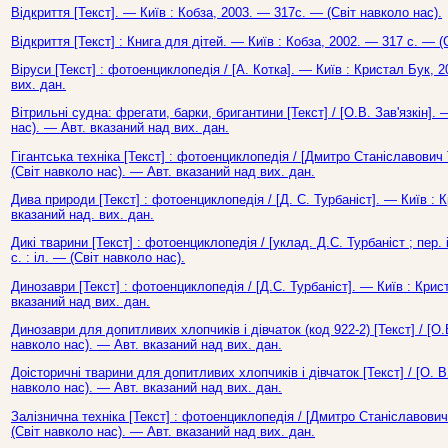
Відкриття [Текст]. — Київ : Кобза, 2003. — 317с. — (Світ навколо нас).
Відкриття [Текст] : Книга для дітей. — Київ : Кобза, 2002. — 317 с. — (
Віруси [Текст] : фотоенциклопедія / [А. Котка]. — Київ : Кристал Бук, 
вих. дан.
Вітрильні судна: фрегати, барки, бригантини [Текст] / [О.В. Зав'язкін].
нас). — Авт. вказаний над вих. дан.
Гігантська техніка [Текст] : фотоенциклопедія / [Дмитро Станіславович 
(Світ навколо нас). — Авт. вказаний над вих. дан.
Дива природи [Текст] : фотоенциклопедія / [Д. С. Турбаніст]. — Київ : 
вказаний над. вих. дан.
Дикі тварини [Текст] : фотоенциклопедія / [уклад. Д.С. Турбаніст ; пер.
с. : іл. — (Світ навколо нас).
Динозаври [Текст] : фотоенциклопедія / [Д.С. Турбаніст]. — Київ : Крис
вказаний над вих. дан.
Динозаври для допитливих хлопчиків і дівчаток (код 922-2) [Текст] / [О.
навколо нас). — Авт. вказаний над вих. дан.
Доісторичні тварини для допитливих хлопчиків і дівчаток [Текст] / [О. В
навколо нас). — Авт. вказаний над вих. дан.
Залізнична техніка [Текст] : фотоенциклопедія / [Дмитро Станіславович 
(Світ навколо нас). — Авт. вказаний над вих. дан.