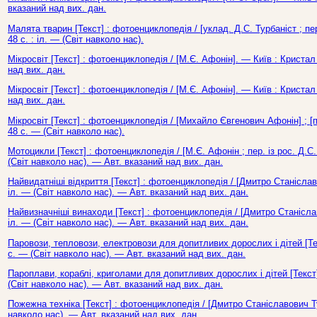
вказаний над вих. дан.
Малята тварин [Текст] : фотоенциклопедія / [уклад. Д.С. Турбаніст ; пер
48 с. : іл. — (Світ навколо нас).
Мікросвіт [Текст] : фотоенциклопедія / [М.Є. Афонін]. — Київ : Кристал
над вих. дан.
Мікросвіт [Текст] : фотоенциклопедія / [М.Є. Афонін]. — Київ : Кристал
над вих. дан.
Мікросвіт [Текст] : фотоенциклопедія / [Михайло Євгенович Афонін] ; [п
48 с. — (Світ навколо нас).
Мотоцикли [Текст] : фотоенциклопедія / [М.Є. Афонін ; пер. із рос. Д.С.
(Світ навколо нас). — Авт. вказаний над вих. дан.
Найвидатніші відкриття [Текст] : фотоенциклопедія / [Дмитро Станіслав
іл. — (Світ навколо нас). — Авт. вказаний над вих. дан.
Найвизначніші винаходи [Текст] : фотоенциклопедія / [Дмитро Станіслав
іл. — (Світ навколо нас). — Авт. вказаний над вих. дан.
Паровози, тепловози, електровози для допитливих дорослих і дітей [Текс
с. — (Світ навколо нас). — Авт. вказаний над вих. дан.
Пароплави, кораблі, криголами для допитливих дорослих і дітей [Текст] 
(Світ навколо нас). — Авт. вказаний над вих. дан.
Пожежна техніка [Текст] : фотоенциклопедія / [Дмитро Станіславович Ту
навколо нас). — Авт. вказаний над вих. дан.