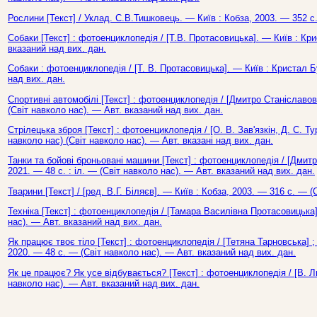
Рослини [Текст] / Уклад. С.В.Тишковець. — Київ : Кобза, 2003. — 352 с.
Собаки [Текст] : фотоенциклопедія / [Т.В. Протасовицька]. — Київ : Кри
вказаний над вих. дан.
Собаки : фотоенциклопедія / [Т. В. Протасовицька]. — Київ : Кристал Б
над вих. дан.
Спортивні автомобілі [Текст] : фотоенциклопедія / [Дмитро Станіславови
(Світ навколо нас). — Авт. вказаний над вих. дан.
Стрілецька зброя [Текст] : фотоенциклопедія / [О. В. Зав'язкін, Д. С. Т
навколо нас) (Світ навколо нас). — Авт. вказані над вих. дан.
Танки та бойові броньовані машини [Текст] : фотоенциклопедія / [Дмитр
2021. — 48 с. : іл. — (Світ навколо нас). — Авт. вказаний над вих. дан.
Тварини [Текст] / [ред. В.Г. Біляєв]. — Київ : Кобза, 2003. — 316 с. — (
Техніка [Текст] : фотоенциклопедія / [Тамара Василівна Протасовицька]
нас). — Авт. вказаний над вих. дан.
Як працює твоє тіло [Текст] : фотоенциклопедія / [Тетяна Тарновська] ; 
2020. — 48 с. — (Світ навколо нас). — Авт. вказаний над вих. дан.
Як це працює? Як усе відбувається? [Текст] : фотоенциклопедія / [В. Л
навколо нас). — Авт. вказаний над вих. дан.