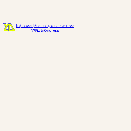
Інформаційно-пошукова система
'УФД/Бібліотека'