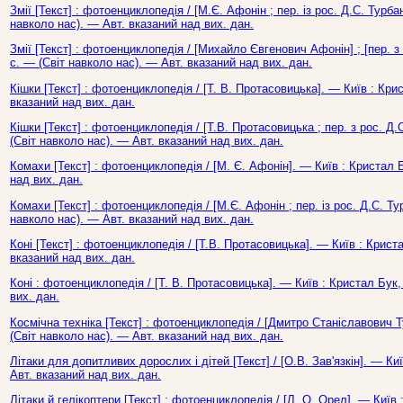
Змії [Текст] : фотоенциклопедія / [М.Є. Афонін ; пер. із рос. Д.С. Турбан
навколо нас). — Авт. вказаний над вих. дан.
Змії [Текст] : фотоенциклопедія / [Михайло Євгенович Афонін] ; [пер. з
с. — (Світ навколо нас). — Авт. вказаний над вих. дан.
Кішки [Текст] : фотоенциклопедія / [Т. В. Протасовицька]. — Київ : Кри
вказаний над вих. дан.
Кішки [Текст] : фотоенциклопедія / [Т.В. Протасовицька ; пер. з рос. Д.
(Світ навколо нас). — Авт. вказаний над вих. дан.
Комахи [Текст] : фотоенциклопедія / [М. Є. Афонін]. — Київ : Кристал 
над вих. дан.
Комахи [Текст] : фотоенциклопедія / [М.Є. Афонін ; пер. із рос. Д.С. Тур
навколо нас). — Авт. вказаний над вих. дан.
Коні [Текст] : фотоенциклопедія / [Т.В. Протасовицька]. — Київ : Криста
вказаний над вих. дан.
Коні : фотоенциклопедія / [Т. В. Протасовицька]. — Київ : Кристал Бук,
вих. дан.
Космічна техніка [Текст] : фотоенциклопедія / [Дмитро Станіславович Ту
(Світ навколо нас). — Авт. вказаний над вих. дан.
Літаки для допитливих дорослих і дітей [Текст] / [О.В. Зав'язкін]. — Ки
Авт. вказаний над вих. дан.
Літаки й гелікоптери [Текст] : фотоенциклопедія / [Л. О. Орел]. — Київ