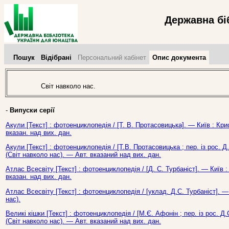
Державна бі
Пошук
Відібрані
Персональний кабінет
Опис документа
Світ навколо нас.
-
Випуски серії
Акули [Текст] : фотоенциклопедія / [Т. В. Протасовицька]. — Київ : Кри
вказан. над вих. дан.
Акули [Текст] : фотоенциклопедія / [Т.В. Протасовицька ; пер. із рос. Д.
(Світ навколо нас). — Авт. вказаний над вих. дан.
Атлас Всесвіту [Текст] : фотоенциклопедія / [Д. С. Турбаніст]. — Київ 
вказан. над вих. дан.
Атлас Всесвіту [Текст] : фотоенциклопедія / [уклад. Д.С. Турбаніст]. — 
нас).
Великі кішки [Текст] : фотоенциклопедія / [М.Є. Афонін ; пер. із рос. Д.
(Світ навколо нас). — Авт. вказаний над вих. дан.