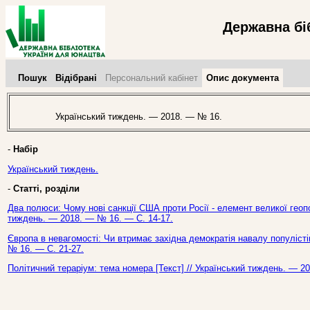
Державна бі
Пошук
Відібрані
Персональний кабінет
Опис документа
Український тиждень. — 2018. — № 16.
-
Набір
Український тиждень.
-
Статті, розділи
Два полюси: Чому нові санкції США проти Росії - елемент великої геопо
тиждень. — 2018. — № 16. — С. 14-17.
Європа в невагомості: Чи втримає західна демократія навалу популістів
№ 16. — С. 21-27.
Політичний тераріум: тема номера [Текст] // Український тиждень. — 2