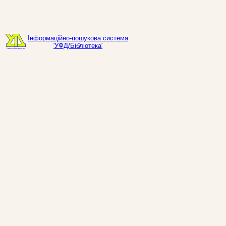
Інформаційно-пошукова система
'УФД/Бібліотека'