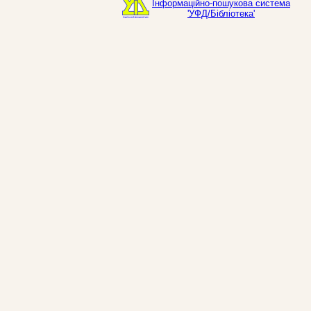
Інформаційно-пошукова система
'УФД/Бібліотека'