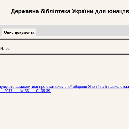
Державна бібліотека України для юнацт
т
Опис документа
 № 36.
ушують замислитися про стан цивільної оборони Японії та її пацифістсь
. — 2017. — № 36. — С. 38-39.