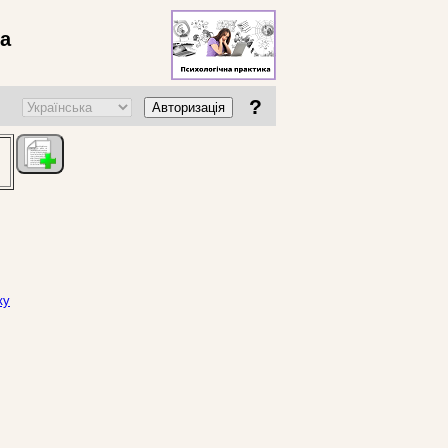
ва
?
Авторизація
ку