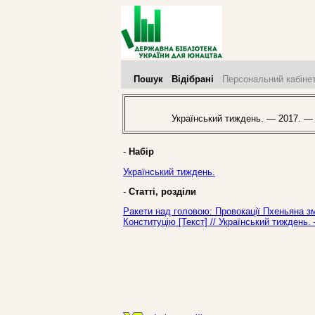
Пошук
Відібрані
Персональний кабіне
Український тиждень. — 2017. —
-
Набір
Український тиждень.
-
Статті, розділи
Ракети над головою: Провокації Пхеньяна зм
Конституцію [Текст] // Український тиждень