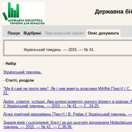
Державна бі
Пошук
Відібрані
Персональний кабінет
Опис документа
Український тиждень. — 2015. — № 41.
-
Набір
Український тиждень.
-
Статті, розділи
"Ми й самі не проти змін": Як і чим живуть власники МАФів [Текст] / С
21.
Дрібні, спритні, успішні: Два шляхи розвитку малого бізнесу в країнах 
// Український тиждень. — 2015. — № 41. — С. 24-25.
Дуже помітний мікрорівень [Текст] / В. Рибак // Український тиждень. 
Знання віків і сьогодення: Кого і за що цьогоріч відзначили Нобелівськи
тиждень. — 2015. — № 41. — С.38-39.