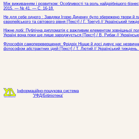
Між виживанням і розвитком: Особливості та роль найдрібнішого бізнесу
2015. — № 41. — С. 16-18.
Не для себе одного : Завдяки Ігорю Диченку було збережено твори й па
європейського та світового рівня [Текст] / Г. Трегуб // Український ти
Ніжне лобі: Публічна дипломатія є важливим елементом зовнішньої полі
Україні вона поки ще лише зароджується [Текст] / В. Рибак // Українс
Філософія самоперевершення: Фрідріх Ніцше й досі дивує нас незвични
філософом абстрактних ідей [Текст] / Т. Лютий // Український тиждень
Інформаційно-пошукова система
'УФД/Бібліотека'