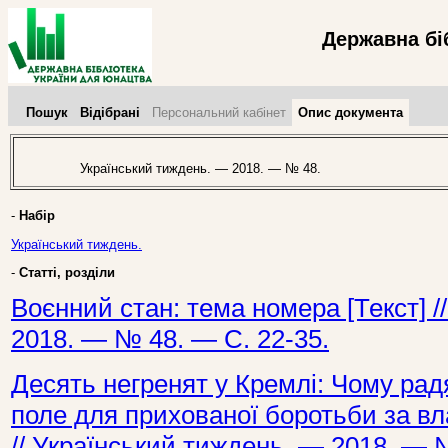
Державна бі
Пошук
Відібрані
Персональний кабінет
Опис документа
Український тиждень. — 2018. — № 48.
-
Набір
Український тиждень.
-
Статті, розділи
Воєнний стан: тема номера [Текст] /
2018. — № 48. — С. 22-35.
Десять негренят у Кремлі: Чому ра
поле для прихованої боротьби за вла
// Український тиждень. — 2018. — 