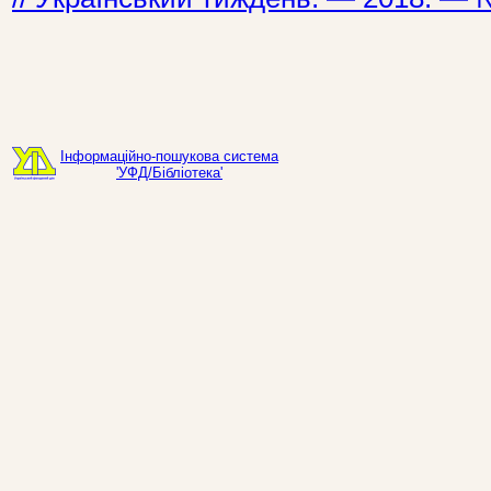
Інформаційно-пошукова система
'УФД/Бібліотека'