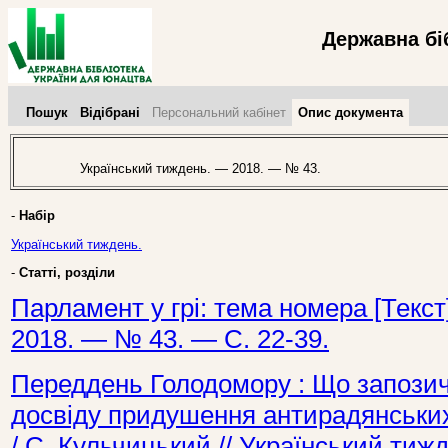
Державна бі
Пошук
Відібрані
Персональний кабінет
Опис документа
Український тиждень. — 2018. — № 43.
-
Набір
Український тиждень.
-
Статті, розділи
Парламент у грі: тема номера [Текст
2018. — № 43. — С. 22-39.
Переддень Голодомору : Що запозичи
досвіду придушення антирадянських 
/ С. Кульчицький // Український ти