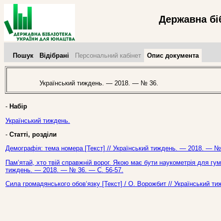
Державна бі
Пошук
Відібрані
Персональний кабінет
Опис документа
Український тиждень. — 2018. — № 36.
-
Набір
Український тиждень.
-
Статті, розділи
Демографія: тема номера [Текст] // Український тиждень. — 2018. — № 
Пам‘ятай, хто твій справжній ворог. Якою має бути наукометрія для гуман
тиждень. — 2018. — № 36. — С. 56-57.
Сила громадянського обов‘язку [Текст] / О. Ворожбит // Український т