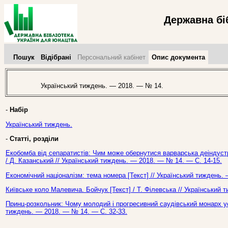
Державна бі
Пошук
Відібрані
Персональний кабінет
Опис документа
Український тиждень. — 2018. — № 14.
-
Набір
Український тиждень.
-
Статті, розділи
Екобомба від сепаратистів: Чим може обернутися варварська деіндустр
/ Д. Казанський // Український тиждень. — 2018. — № 14. — С. 14-15.
Економічний націоналізм: тема номера [Текст] // Український тиждень.
Київське коло Малевича. Бойчук [Текст] / Т. Філевська // Український
Принц-розкольник: Чому молодий і прогресивний саудівський монарх усти
тиждень. — 2018. — № 14. — С. 32-33.