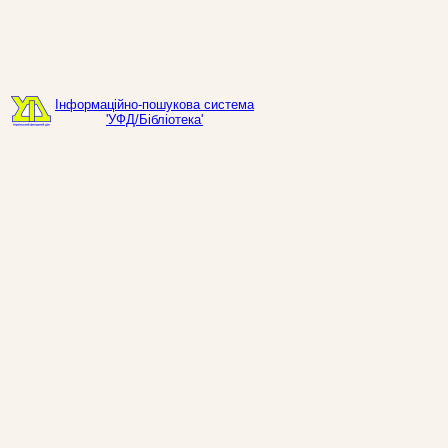
Інформаційно-пошукова система
'УФД/Бібліотека'