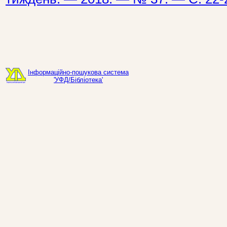
Інформаційно-пошукова система
'УФД/Бібліотека'