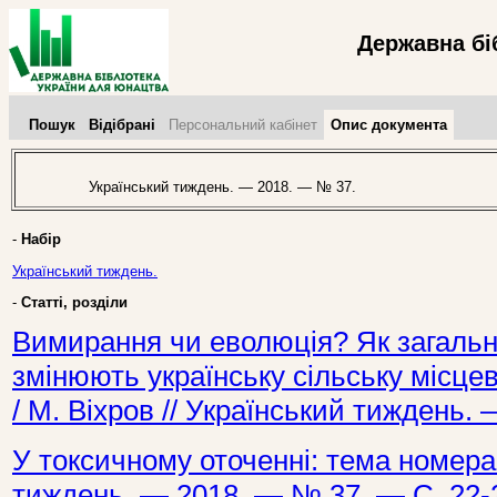
Державна бі
Пошук
Відібрані
Персональний кабінет
Опис документа
Український тиждень. — 2018. — № 37.
-
Набір
Український тиждень.
-
Статті, розділи
Вимирання чи еволюція? Як загальн
змінюють українську сільську місцеві
/ М. Віхров // Український тиждень.
У токсичному оточенні: тема номера 
тиждень. — 2018. — № 37. — С. 22-