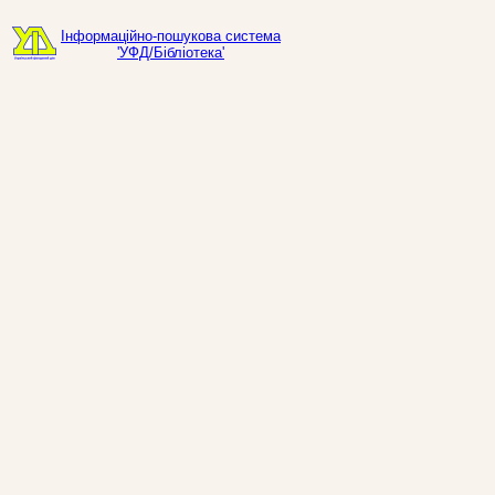
Інформаційно-пошукова система
'УФД/Бібліотека'