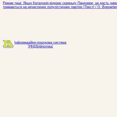
Режим тиші: Якщо Каталонія відкриє скриньку Пандорри, це дасть чим
тримаються на нечислених популістичних партіях [Текст] / О. Ворожбит
Інформаційно-пошукова система
'УФД/Бібліотека'