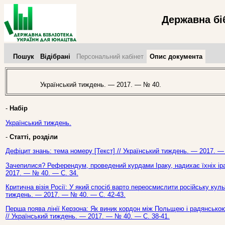
Державна бі
Пошук
Відібрані
Персональний кабінет
Опис документа
Український тиждень. — 2017. — № 40.
-
Набір
Український тиждень.
-
Статті, розділи
Дефіцит знань: тема номеру [Текст] // Український тиждень. — 2017. —
Зачепилися? Референдум, проведений курдами Іраку, надихає їхніх іра
2017. — № 40. — С. 34.
Критична візія Росії: У який спосіб варто переосмислити російську куль
тиждень. — 2017. — № 40. — С. 42-43.
Перша поява лінії Керзона: Як виник кордон між Польщею і радянською 
// Український тиждень. — 2017. — № 40. — С. 38-41.