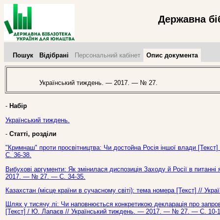
Державна бі
Пошук
Відібрані
Персональний кабінет
Опис документа
Український тиждень. — 2017. — № 27.
-
Набір
Український тиждень.
-
Статті, розділи
"Кримнаш" проти просвітництва: Чи достойна Росія іншої влади [Текст]
С. 36-38.
Вибухові аргументи: Як змінилася диспозиція Заходу й Росії в питанні я
2017. — № 27. — С. 34-35.
Казахстан (місце країни в сучасному світі): тема номера [Текст] // Ук
Шлях у тисячу лі: Чи наповнюється конкретикою декларація про запров
[Текст] / Ю. Лапаєв // Український тиждень. — 2017. — № 27. — С. 10-1