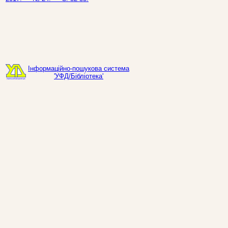
Інформаційно-пошукова система
'УФД/Бібліотека'