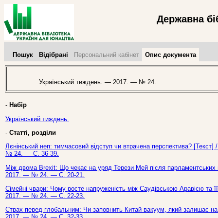
Державна бі
Пошук
Відібрані
Персональний кабінет
Опис документа
Український тиждень. — 2017. — № 24.
-
Набір
Український тиждень.
-
Статті, розділи
Лєнінський неп: тимчасовий відступ чи втрачена перспектива? [Текст] 
№ 24. — С. 36-39.
Між двома Brexit: Що чекає на уряд Терези Мей після парламентських ви
2017. — № 24. — С. 20-21.
Сімейні чвари: Чому росте напруженість між Саудівською Аравією та її
2017. — № 24. — С. 22-23.
Страх перед глобальним: Чи заповнить Китай вакуум, який залишає на с
2017. — № 24. — С. 32-33.