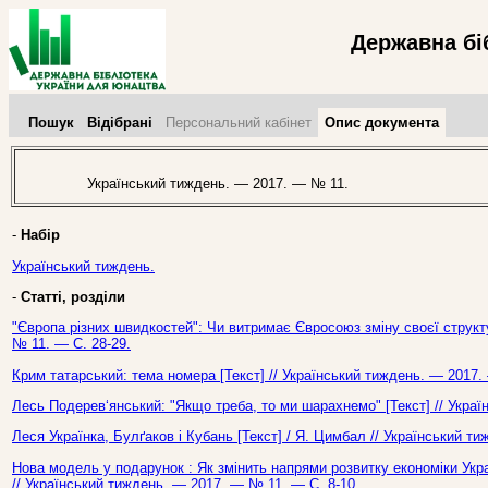
Державна бі
Пошук
Відібрані
Персональний кабінет
Опис документа
Український тиждень. — 2017. — № 11.
-
Набір
Український тиждень.
-
Статті, розділи
"Європа різних швидкостей": Чи витримає Євросоюз зміну своєї структур
№ 11. — С. 28-29.
Крим татарський: тема номера [Текст] // Український тиждень. — 2017.
Лесь Подерев‘янський: "Якщо треба, то ми шарахнемо" [Текст] // Укра
Леся Українка, Булґаков і Кубань [Текст] / Я. Цимбал // Український т
Нова модель у подарунок : Як змінить напрями розвитку економіки Укр
// Український тиждень. — 2017. — № 11. — С. 8-10.