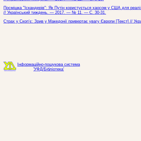
Посмішка "Іскандерів": Як Путін користується хаосом у США для реаліза
// Український тиждень. — 2017. — № 11. — С. 30-31.
Страх у Скоп‘є: Зрив у Македонії привертає увагу Європи [Текст] // У
Інформаційно-пошукова система
'УФД/Бібліотека'