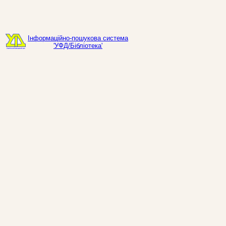
Інформаційно-пошукова система
'УФД/Бібліотека'