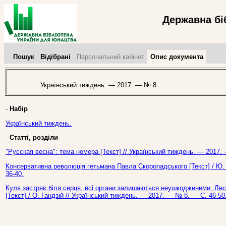
Державна бі
Пошук
Відібрані
Персональний кабінет
Опис документа
Український тиждень. — 2017. — № 8.
-
Набір
Український тиждень.
-
Статті, розділи
"Русская весна": тема номера [Текст] // Український тиждень. — 2017.
Консервативна революція гетьмана Павла Скоропадського [Текст] / Ю.
36-40.
Куля застряє біля серця, всі органи залишаються неушкодженими: Лесь
[Текст] / О. Гандзій // Український тиждень. — 2017. — № 8. — С. 46-50