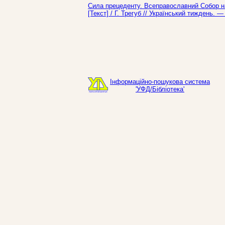
Сила прецеденту. Всеправославний Собор на
[Текст] / Г. Трегуб // Український тиждень. 
Інформаційно-пошукова система
'УФД/Бібліотека'