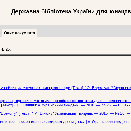
Державна бібліотека України для юнацт
т
Опис документа
 № 26.
 у найвищих ешелонах німецької влади [Текст] / О. Ворожбит // Українсь
 держави, відносини між якими щонайменше протягом двох із половиною с
[Текст] / Ю. Олійник // Український тиждень. — 2016. — № 26. — С. 20-2
"Брексіту" [Текст] / М. Бініон // Український тиждень. — 2016. — № 26. — 
німаються персональні пасажирські дрони [Текст] // Український тиждень