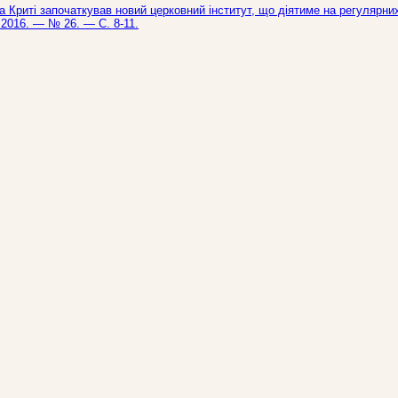
 Криті започаткував новий церковний інститут, що діятиме на регулярни
— 2016. — № 26. — С. 8-11.