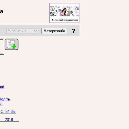
ва
?
Авторизація
кий
толіть
3.
С. 34-35.
. — 2016. —