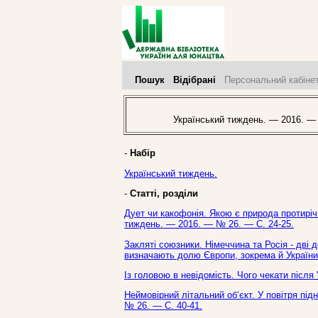
Пошук
Відібрані
Персональний кабіне
Український тиждень. — 2016. —
-
Набір
Український тиждень.
-
Статті, розділи
Дует чи какофонія. Якою є природа протиріч
тиждень. — 2016. — № 26. — С. 24-25.
Закляті союзники. Німеччина та Росія - дві
визначають долю Європи, зокрема й України 
Із головою в невідомість. Чого чекати після 
Неймовірний літальний об‘єкт. У повітря під
№ 26. — С. 40-41.