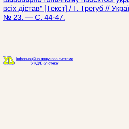
всіх дістав" [Текст] / Г. Трегуб // У
№ 23. — С. 44-47.
Інформаційно-пошукова система
'УФД/Бібліотека'