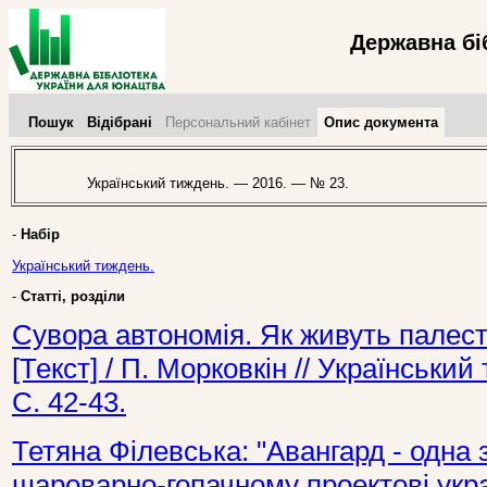
Державна бі
Пошук
Відібрані
Персональний кабінет
Опис документа
Український тиждень. — 2016. — № 23.
-
Набір
Український тиждень.
-
Статті, розділи
Сувора автономія. Як живуть палести
[Текст] / П. Морковкін // Українськ
С. 42-43.
Тетяна Філевська: "Авангард - одна
шароварно-гопачному проектові укра