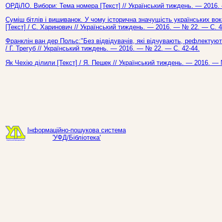
ОРДіЛО. Вибори: Тема номера [Текст] // Український тиждень. — 2016.
Суміш бітлів і вишиванок. У чому історична значущість українських во
[Текст] / С. Харинович // Український тиждень. — 2016. — № 22. — С. 4
Франклін ван дер Польс:"Без відвідувачів, які відчувають, рефлектуют
/ Г. Трегуб // Український тиждень. — 2016. — № 22. — С. 42-44.
Як Чехію ділили [Текст] / Я. Пешек // Український тиждень. — 2016. —
Інформаційно-пошукова система
'УФД/Бібліотека'