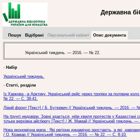
Державна бі
Пошук
Відібрані
Персональний кабінет
Опис документа
Український тиждень. — 2016. — № 22.
-
Набір
Український тиждень.
-
Статті, розділи
Із Харкова - в Арктику. Український рейс через тропіки за полярне коло
№ 22. — С. 38-41.
Лівий фронт [Текст] / Б. Буткевич // Український тиждень. — 2016. — №
На ґрунті недовіри. Зовні здається, ніби хвиля протестів у Казахстані 
тільки верхівка айсбергу [Текст] / Ж. Мамай // Український тиждень. —
Нова економічна мапа : Які регіони динамічно зростають, а які, навпаки
/ О. Крамар // Український тиждень. — 2016. — № 22. — С. 8-10.