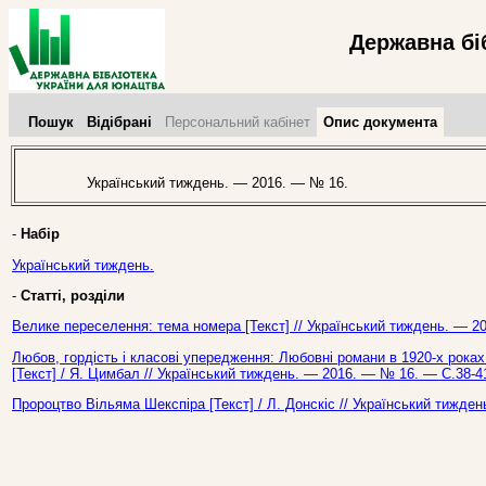
Державна бі
Пошук
Відібрані
Персональний кабінет
Опис документа
Український тиждень. — 2016. — № 16.
-
Набір
Український тиждень.
-
Статті, розділи
Велике переселення: тема номера [Текст] // Український тиждень. — 2
Любов, гордість і класові упередження: Любовні романи в 1920-х роках
[Текст] / Я. Цимбал // Український тиждень. — 2016. — № 16. — С.38-4
Пророцтво Вільяма Шекспіра [Текст] / Л. Донскіс // Український тижде