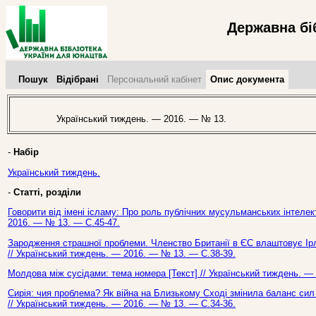
Державна бі
Пошук
Відібрані
Персональний кабінет
Опис документа
Український тиждень. — 2016. — № 13.
-
Набір
Український тиждень.
-
Статті, розділи
Говорити від імені ісламу: Про роль публічних мусульманських інтелект
2016. — № 13. — С.45-47.
Зародження страшної проблеми. Членство Британії в ЄС влаштовує Ірлан
// Український тиждень. — 2016. — № 13. — С.38-39.
Молдова між сусідами: тема номера [Текст] // Український тиждень. —
Сирія: чия проблема? Як війна на Близькому Сході змінила баланс сил н
// Український тиждень. — 2016. — № 13. — С.34-36.