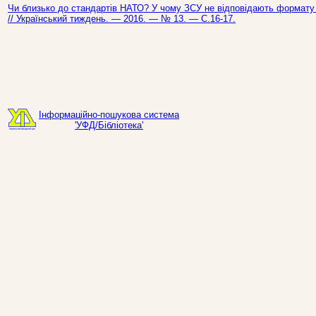
Чи близько до стандартів НАТО? У чому ЗСУ не відповідають формату П
// Український тиждень. — 2016. — № 13. — С.16-17.
Інформаційно-пошукова система
'УФД/Бібліотека'