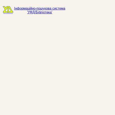
Інформаційно-пошукова система
'УФД/Бібліотека'