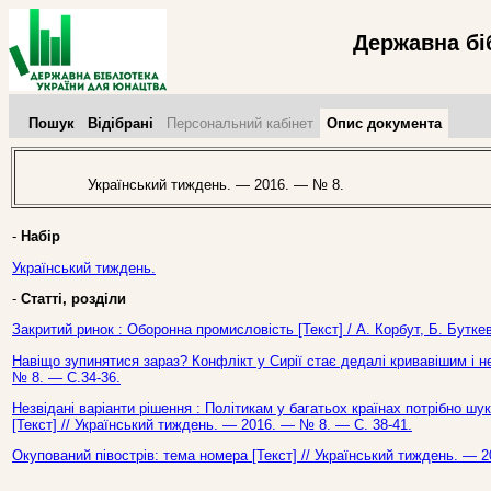
Державна бі
Пошук
Відібрані
Персональний кабінет
Опис документа
Український тиждень. — 2016. — № 8.
-
Набір
Український тиждень.
-
Статті, розділи
Закритий ринок : Оборонна промисловість [Текст] / А. Корбут, Б. Бутке
Навіщо зупинятися зараз? Конфлікт у Сирії стає дедалі кривавішим і н
№ 8. — С.34-36.
Незвідані варіанти рішення : Політикам у багатьох країнах потрібно шук
[Текст] // Український тиждень. — 2016. — № 8. — С. 38-41.
Окупований півострів: тема номера [Текст] // Український тиждень. — 