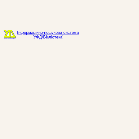
Інформаційно-пошукова система
'УФД/Бібліотека'