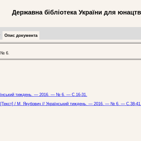
Державна бібліотека України для юнацт
т
Опис документа
 № 6.
аїнський тиждень. — 2016. — № 6. — С.16-31.
? [Текст] / М. Якубович // Український тиждень. — 2016. — № 6. — С.38-41