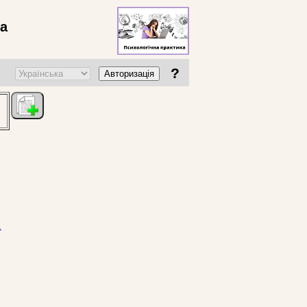
ва
?
Авторизація
.