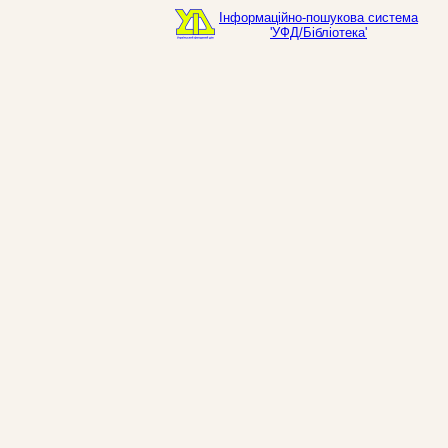
Інформаційно-пошукова система
'УФД/Бібліотека'