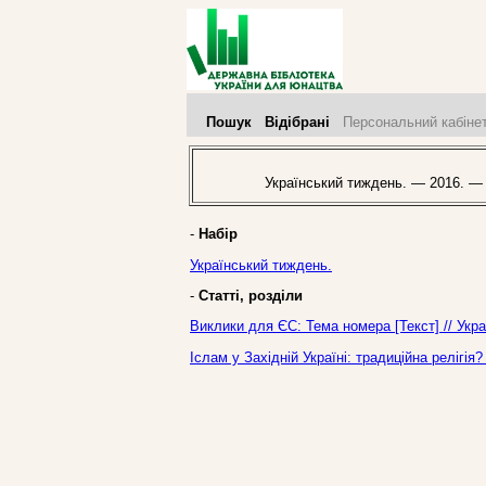
Пошук
Відібрані
Персональний кабіне
Український тиждень. — 2016. —
-
Набір
Український тиждень.
-
Статті, розділи
Виклики для ЄС: Тема номера [Текст] // Укр
Іслам у Західній Україні: традиційна релігія