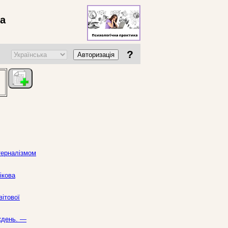
ва
?
Авторизація
терналізмом
ікова
вітової
иждень. —