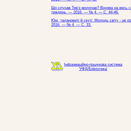
Що слухав Тев‘є-молочар? Відома на весь сві
тиждень. — 2016. — № 4. — С. 44-46.
Юні, талановиті й скуті: Молодь світу - це 
2016. — № 4. — С. 33.
Інформаційно-пошукова система
'УФД/Бібліотека'