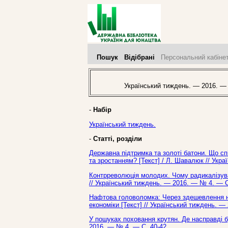
Пошук
Відібрані
Персональний кабіне
Український тиждень. — 2016. —
-
Набір
Український тиждень.
-
Статті, розділи
Державна підтримка та золоті батони. Що с
та зростанням? [Текст] / Л. Шавалюк // Укр
Контрреволюція молодих. Чому радикалізувала
// Український тиждень. — 2016. — № 4. — С
Нафтова головоломка: Через здешевлення наф
економіки [Текст] // Український тиждень. —
У пошуках поховання крутян. Де насправді бу
2016. — № 4. — С. 40-42.