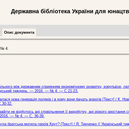
Державна бібліотека України для юнацт
т
Опис документа
 № 4.
пільного між державним сприянням економічному розвитку, корупцією, па
аїнський тиждень. — 2016. — № 4. — С.21-23.
ся нова генерація поляків і в кому вони бачать ворогів [Текст] / К. Нов
.30-32.
ти не відбулось ані сповільнення її видобутку, ані різкого зростання с
 2016. — № 4. — С. 36-39.
ла братська могила героїв Крут? [Текст] / Я. Тинченко // Український т