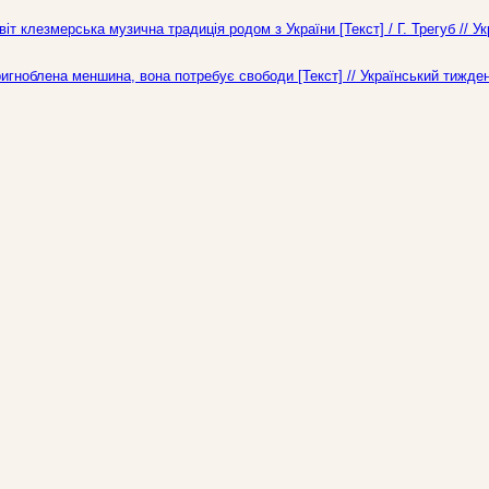
т клезмерська музична традиція родом з України [Текст] / Г. Трегуб // У
пригноблена меншина, вона потребує свободи [Текст] // Український тижде