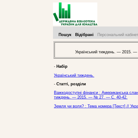
Пошук
Відібрані
Персональний кабіне
Український тиждень. — 2015. —
-
Набір
Український тиждень.
-
Статті, розділи
Важкодоступні фінанси : Американська сланц
тиждень. — 2015. — № 27. — С. 40-42.
Земля чи воля? : Тема номера [Текст] // Ук