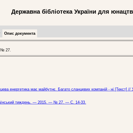
Державна бібліотека України для юнацт
т
Опис документа
 № 27.
ева енергетика має майбутнє. Багато сланцевих компаній - ні [Текст] // 
раїнський тиждень. — 2015. — № 27. — С. 14-33.