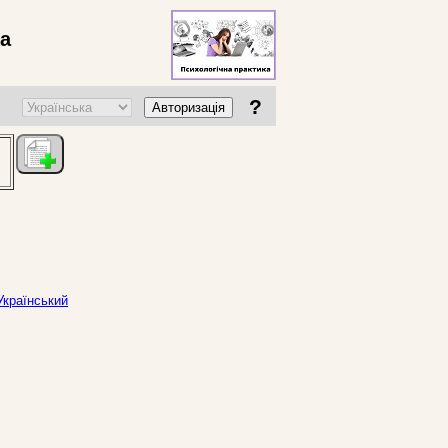
ва
?
Авторизація
Український