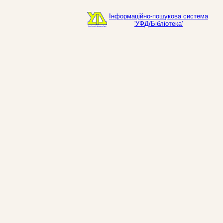
Інформаційно-пошукова система
'УФД/Бібліотека'