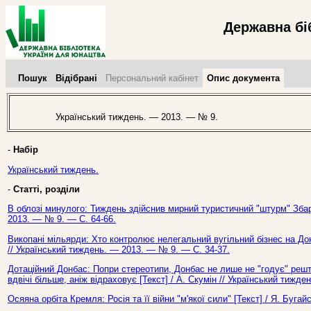
Державна бі
Пошук
Відібрані
Персональний кабінет
Опис документа
Український тиждень. — 2013. — № 9.
-
Набір
Український тиждень.
-
Статті, розділи
В облозі минулого: Тиждень здійснив мирний туристичний "штурм" Збар
2013. — № 9. — С. 64-66.
Викопані мільярди: Хто контролює нелегальний вугільний бізнес на Дон
// Український тиждень. — 2013. — № 9. — С. 34-37.
Дотаційний Донбас: Попри стереотипи, Донбас не лише не "годує" реш
вдвічі більше, аніж відраховує [Текст] / А. Скумін // Український тижд
Осяяна орбіта Кремля: Росія та її війни "м'якої сили" [Текст] / Я. Буга