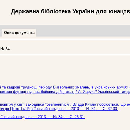
Державна бібліотека України для юнацт
т
Опис документа
 № 34.
і та кадрові труднощі періоду Визвольних змагань, в українських арміях
міжні функції під час бойових дій [Текст] / А. Харук // Український тиж
вітря у світі заходився "озеленятися". Влада Китаю побоюється, що ек
зицію [Текст] // Український тиждень. — 2013. — № 34. — С. 32-33.
країнський тиждень. — 2013. — № 34. — С. 26-31.