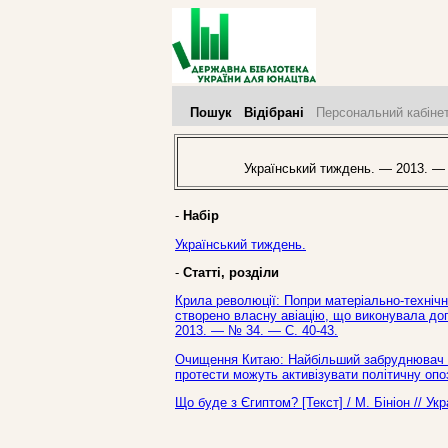
Пошук
Відібрані
Персональний кабіне
Український тиждень. — 2013. —
-
Набір
Український тиждень.
-
Статті, розділи
Крила революції: Попри матеріально-технічн
створено власну авіацію, що виконувала допо
2013. — № 34. — С. 40-43.
Очищення Китаю: Найбільший забруднювач по
протести можуть активізувати політичну опо
Що буде з Єгиптом? [Текст] / М. Бініон // У