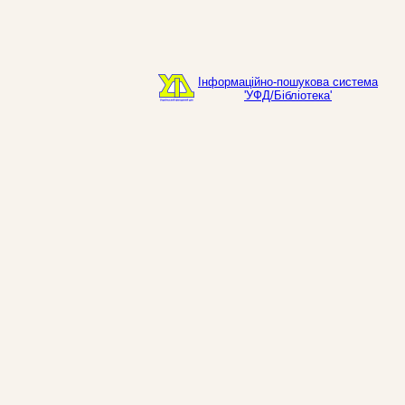
Інформаційно-пошукова система
'УФД/Бібліотека'