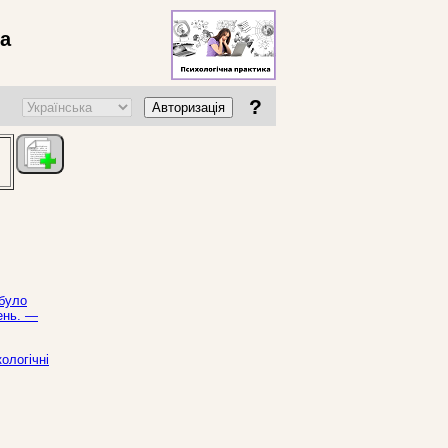
ва
?
Авторизація
 було
день. —
ологічні